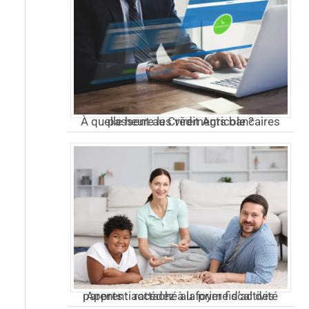
À quelle heure les virements bancaires passent au Crédit Agricole ?
Apprenti rattaché au foyer fiscal des parents : accédez à la prime d’activité