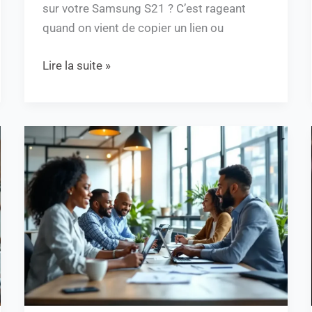
sur votre Samsung S21 ? C’est rageant
quand on vient de copier un lien ou
Lire la suite »
Optimisez
votre
abonnement
B2Btoday
en
5
étapes
clés