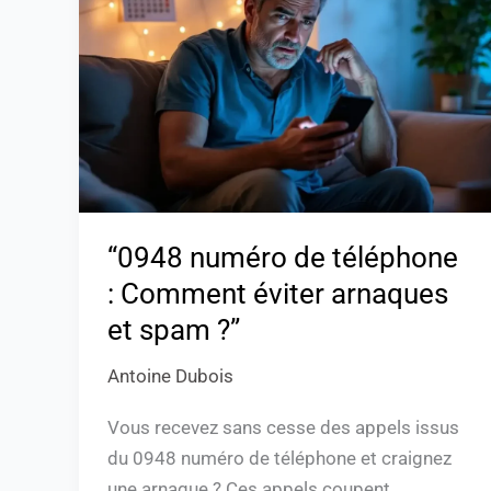
de
téléphone
:
Comment
éviter
arnaques
et
spam
?”
“0948 numéro de téléphone
: Comment éviter arnaques
et spam ?”
Antoine Dubois
Vous recevez sans cesse des appels issus
du 0948 numéro de téléphone et craignez
une arnaque ? Ces appels coupent