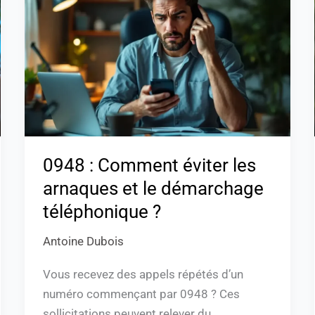
Comment
éviter
les
arnaques
et
le
démarchage
téléphonique
?
0948 : Comment éviter les
arnaques et le démarchage
téléphonique ?
Antoine Dubois
Vous recevez des appels répétés d’un
numéro commençant par 0948 ? Ces
sollicitations peuvent relever du