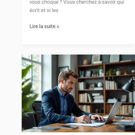
vous choque ? Vous cherchez à savoir qui
écrit et si les
Lire la suite »
“Alexis
Morel,
journaliste
:
qui
est
le
fils
de
cet