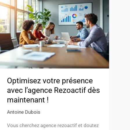
votre
présence
avec
l’agence
Rezoactif
dès
maintenant
!
Optimisez votre présence
avec l’agence Rezoactif dès
maintenant !
Antoine Dubois
Vous cherchez agence rezoactif et doutez