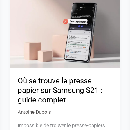
se
trouve
le
presse
papier
sur
Samsung
S21
:
guide
Où se trouve le presse
complet
papier sur Samsung S21 :
guide complet
Antoine Dubois
Impossible de trouver le presse-papiers