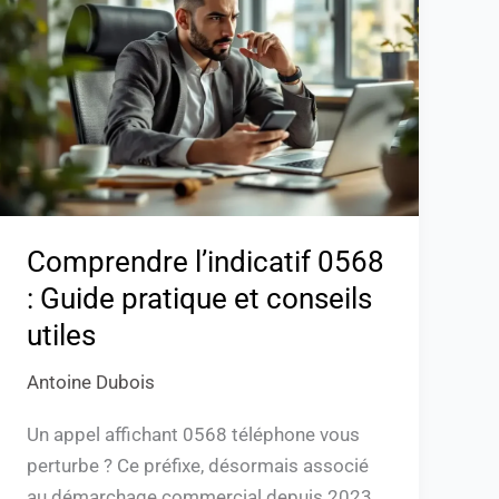
0568
:
Guide
pratique
et
conseils
utiles
Comprendre l’indicatif 0568
: Guide pratique et conseils
utiles
Antoine Dubois
Un appel affichant 0568 téléphone vous
perturbe ? Ce préfixe, désormais associé
au démarchage commercial depuis 2023,