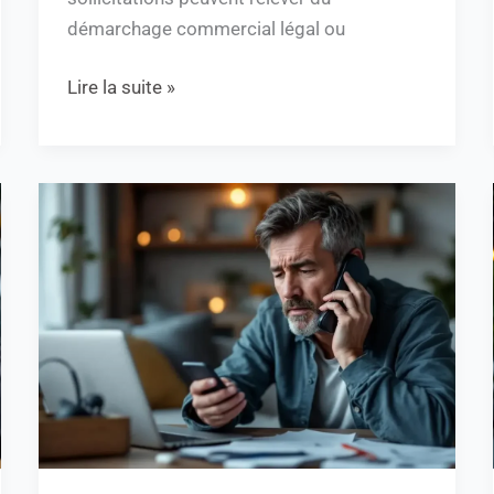
démarchage commercial légal ou
Lire la suite »
Comment
bloquer
les
appels
indésirables
0568
efficacement
?