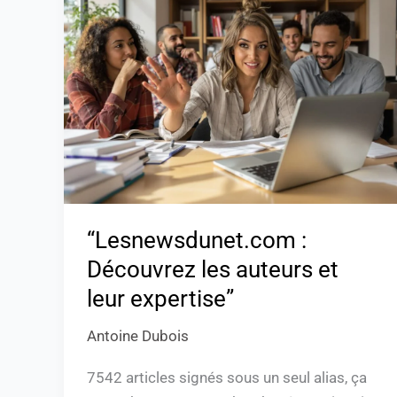
:
Découvrez
les
auteurs
et
leur
expertise”
“Lesnewsdunet.com :
Découvrez les auteurs et
leur expertise”
Antoine Dubois
7542 articles signés sous un seul alias, ça