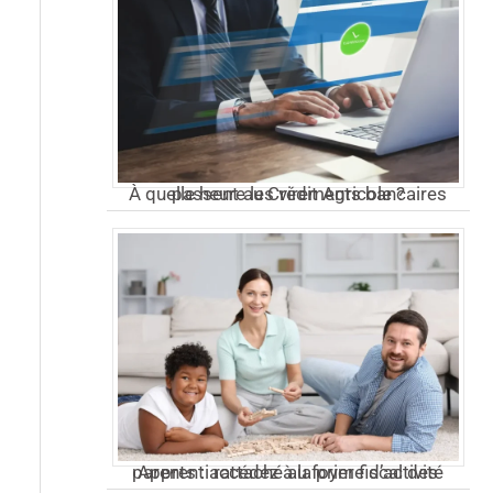
À quelle heure les virements bancaires passent au Crédit Agricole ?
Apprenti rattaché au foyer fiscal des parents : accédez à la prime d’activité